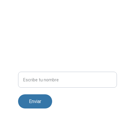
CONTACTO
ventas@damsolucione.com
📍 Guadalajara, Jalisco, México
+52 33 13 18 92 13
TELÉFONO
Nombre completo
Enviar
© 2025. All rights reserved.